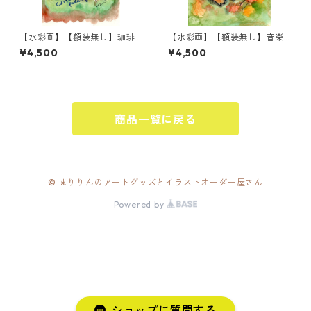
【水彩画】【額装無し】珈琲
【水彩画】【額装無し】音楽
とプリン
ペンギン ハーモニカ
¥4,500
¥4,500
商品一覧に戻る
© まりりんのアートグッズとイラストオーダー屋さん
Powered by
ショップに質問する