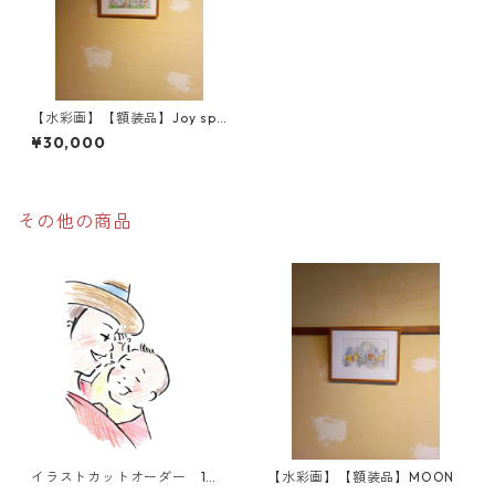
【水彩画】【額装品】Joy spri
ng
¥30,000
その他の商品
イラストカットオーダー 1カ
【水彩画】【額装品】MOON
ット