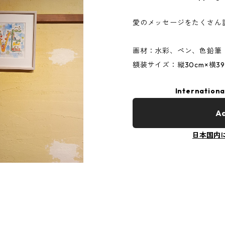
愛のメッセージをたくさん
画材：水彩、ペン、色鉛筆
額装サイズ：縦30cm×横39
Internationa
Ad
日本国内