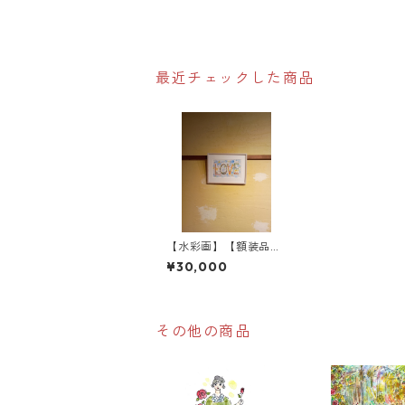
最近チェックした商品
【水彩画】【額装品】
LOVE
¥30,000
その他の商品