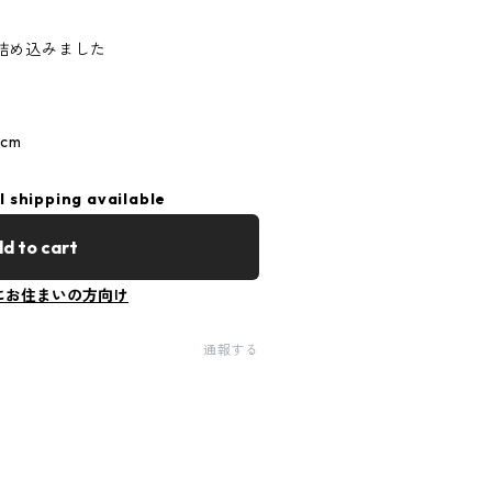
詰め込みました
cm
l shipping available
d to cart
にお住まいの方向け
通報する