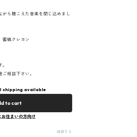
ながら聴こえた音楽を閉じ込めまし
、蜜蝋クレヨン
す。
途ご相談下さい。
l shipping available
d to cart
にお住まいの方向け
通報する