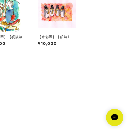
彩画】【額装無
【水彩画】【額無し】
e is Carousel
O-sama penguin sax
00
¥10,000
ophone quartet