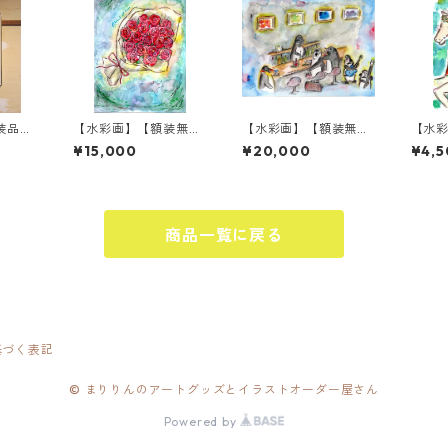
装品】
【水彩画】【額装無
【水彩画】【額装無
【水
し】愛の束
し】Pengin Bar
し】Lif
¥15,000
¥20,000
¥4,5
商品一覧に戻る
基づく表記
© まりりんのアートグッズとイラストオーダー屋さん
Powered by